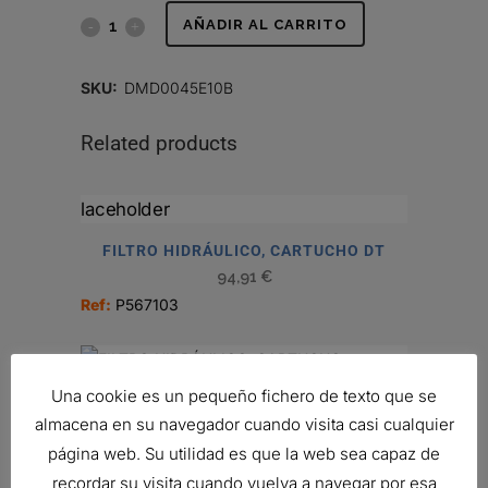
FILTRO
AÑADIR AL CARRITO
HIDRÁULICO
SKU:
DMD0045E10B
quantity
Related products
FILTRO HIDRÁULICO, CARTUCHO DT
94,91
€
Ref:
P567103
Una cookie es un pequeño fichero de texto que se
FILTRO HIDRÁULICO, CARTUCHO
almacena en su navegador cuando visita casi cualquier
93,91
€
página web. Su utilidad es que la web sea capaz de
Ref:
P174300
recordar su visita cuando vuelva a navegar por esa