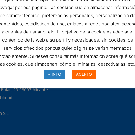
FILTRO
AÑADIR AL 
avegar por esa página. Las cookies suelen almacenar informaci
de carácter técnico, preferencias personales, personalización d
HIDRÁULICO
contenidos, estadísticas de uso, enlaces a redes sociales, acces
SKU:
DMD087B25B
quantity
a cuentas de usuario, etc. El objetivo de la cookie es adaptar el
contenido de la web a su perfil y necesidades, sin cookies los
servicios ofrecidos por cualquier página se verían mermados
notablemente. Si desea consultar más información sobre qué so
las cookies, qué almacenan, cómo eliminarlas, desactivarlas, etc.
97
+ INFO
ACEPTO
odman.com
a Polar, 25 03007 Alicante
bilidad
 S.L.