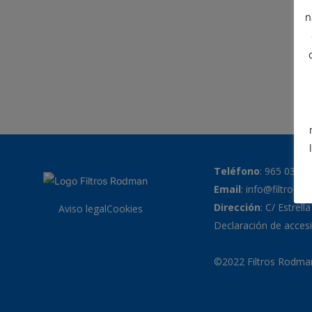
n
Teléfono
:
965 038 7
Email
:
info@filtrosr
Dirección
: C/ Estrell
Aviso legal
Cookies
Declaración de accesi
©2022 Filtros Rodman