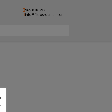
965 038 797
info@filtrosrodman.com
su
e)
s