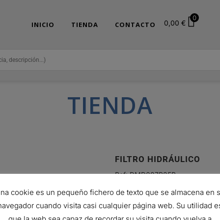
0
0,00
€
INICIO
TIENDA
CONTACTO
TIENDA
FILTRO HIDRÁULICO
Ref:
DMD087B25B
367,86
€
na cookie es un pequeño fichero de texto que se almacena en 
Hay existencias (puede reservars
navegador cuando visita casi cualquier página web. Su utilidad e
que la web sea capaz de recordar su visita cuando vuelva a