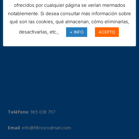
ofrecidos por cualquier página se verían mermados
notablemente. Si desea consultar más información sobre
qué son las cookies, qué almacenan, cómo eliminarlas,
desactivarlas, etc.,
+ INFO
ACEPTO
Teléfono
:
965 038 797
Email
:
info@filtrosrodman.com