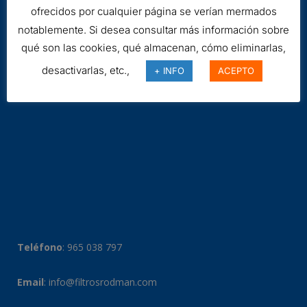
ofrecidos por cualquier página se verían mermados
notablemente. Si desea consultar más información sobre
qué son las cookies, qué almacenan, cómo eliminarlas,
desactivarlas, etc.,
+ INFO
ACEPTO
Teléfono
:
965 038 797
Email
:
info@filtrosrodman.com