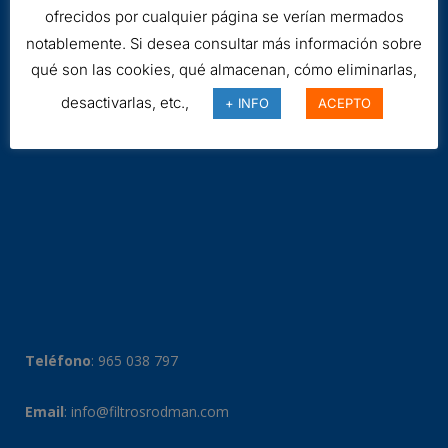
ofrecidos por cualquier página se verían mermados
notablemente. Si desea consultar más información sobre
qué son las cookies, qué almacenan, cómo eliminarlas,
desactivarlas, etc.,
+ INFO
ACEPTO
Teléfono
:
965 038 797
Email
:
info@filtrosrodman.com