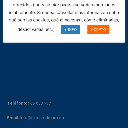
ofrecidos por cualquier página se verían mermados
notablemente. Si desea consultar más información sobre
qué son las cookies, qué almacenan, cómo eliminarlas,
desactivarlas, etc.,
+ INFO
ACEPTO
Teléfono
:
965 038 797
Email
:
info@filtrosrodman.com