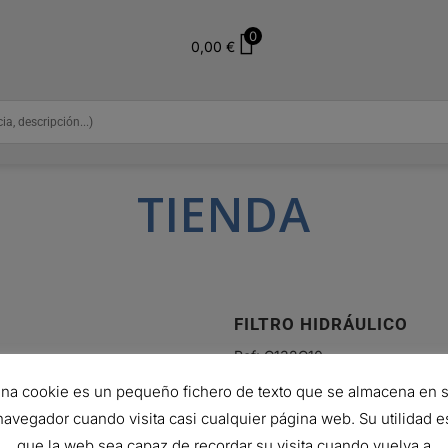
0
0,00
€
TIENDA
FILTRO HIDRÁULICO
Ref:
C132G10
272,15
€
na cookie es un pequeño fichero de texto que se almacena en 
Hay existencias
navegador cuando visita casi cualquier página web. Su utilidad e
que la web sea capaz de recordar su visita cuando vuelva a