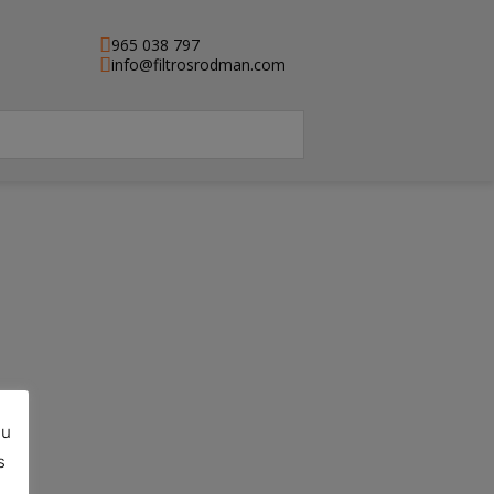
965 038 797
info@filtrosrodman.com
su
s