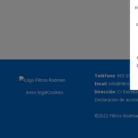
n
Teléfono
:
965 038 7
Email
:
info@filtrosr
Dirección
: C/ Estrell
Aviso legal
Cookies
Declaración de accesi
©2022 Filtros Rodman