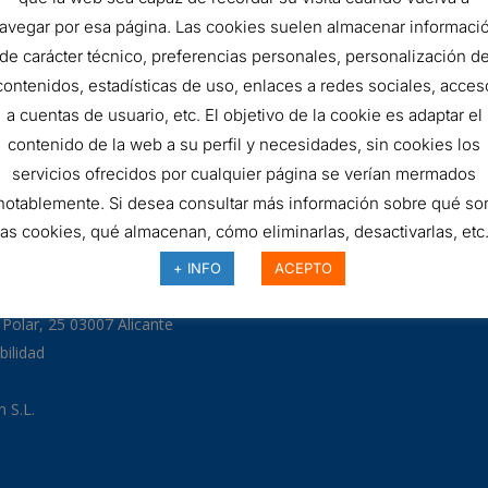
FILTRO
AÑADIR AL 
avegar por esa página. Las cookies suelen almacenar informaci
de carácter técnico, preferencias personales, personalización d
HIDRÁULICO
contenidos, estadísticas de uso, enlaces a redes sociales, acces
SKU:
C132G10
quantity
a cuentas de usuario, etc. El objetivo de la cookie es adaptar el
contenido de la web a su perfil y necesidades, sin cookies los
servicios ofrecidos por cualquier página se verían mermados
notablemente. Si desea consultar más información sobre qué so
las cookies, qué almacenan, cómo eliminarlas, desactivarlas, etc.
97
+ INFO
ACEPTO
odman.com
a Polar, 25 03007 Alicante
bilidad
 S.L.