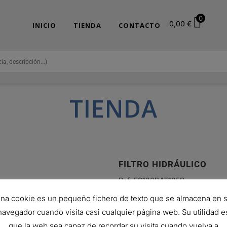
0
0,00
€
INICIO
TIENDA
CONTACTO
TIENDA
FILTRO HIDRÁULICO
Ref:
FS120B4T125B
16,91
€
na cookie es un pequeño fichero de texto que se almacena en 
Hay existencias
navegador cuando visita casi cualquier página web. Su utilidad e
que la web sea capaz de recordar su visita cuando vuelva a