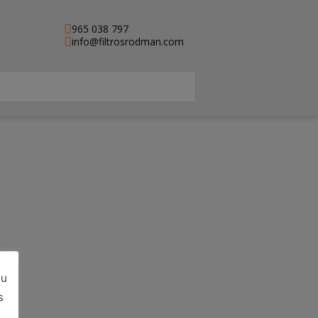
965 038 797
info@filtrosrodman.com
su
s