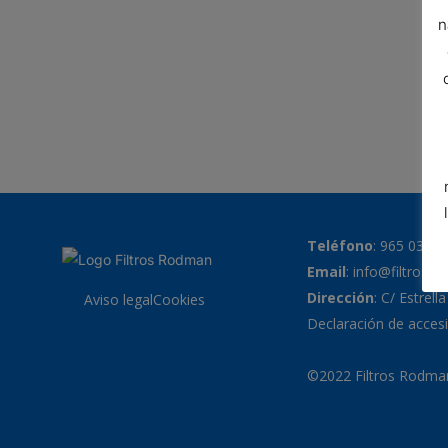
n
Teléfono
:
965 038 7
Email
:
info@filtrosr
Dirección
: C/ Estrell
Aviso legal
Cookies
Declaración de accesi
©2022 Filtros Rodman