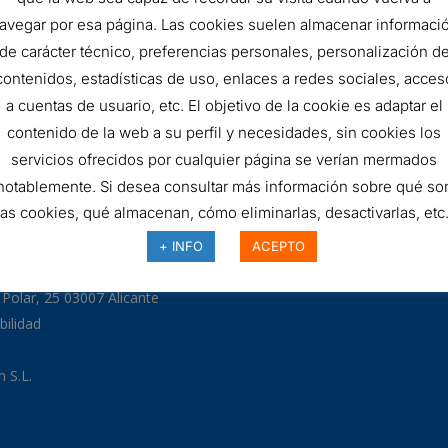
FILTRO
AÑADIR AL 
avegar por esa página. Las cookies suelen almacenar informaci
de carácter técnico, preferencias personales, personalización d
HIDRÁULICO
contenidos, estadísticas de uso, enlaces a redes sociales, acces
SKU:
FS120B4T125B
quantity
a cuentas de usuario, etc. El objetivo de la cookie es adaptar el
contenido de la web a su perfil y necesidades, sin cookies los
servicios ofrecidos por cualquier página se verían mermados
notablemente. Si desea consultar más información sobre qué so
las cookies, qué almacenan, cómo eliminarlas, desactivarlas, etc.
97
+ INFO
ACEPTO
odman.com
a Polar, 25 03007 Alicante
bilidad
 S.L.