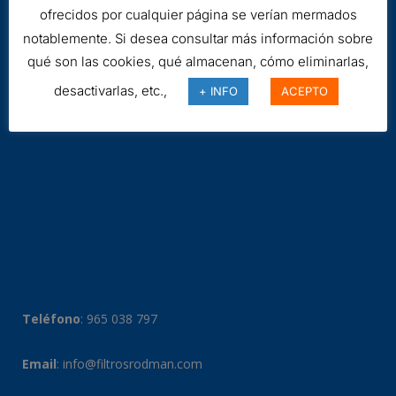
ofrecidos por cualquier página se verían mermados
notablemente. Si desea consultar más información sobre
qué son las cookies, qué almacenan, cómo eliminarlas,
desactivarlas, etc.,
+ INFO
ACEPTO
Teléfono
:
965 038 797
Email
:
info@filtrosrodman.com