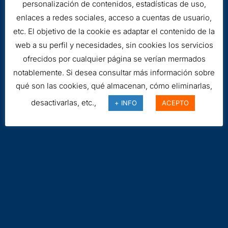
personalización de contenidos, estadísticas de uso,
enlaces a redes sociales, acceso a cuentas de usuario,
etc. El objetivo de la cookie es adaptar el contenido de la
Aviso legal
web a su perfil y necesidades, sin cookies los servicios
Cookies
ofrecidos por cualquier página se verían mermados
notablemente. Si desea consultar más información sobre
qué son las cookies, qué almacenan, cómo eliminarlas,
desactivarlas, etc.,
+ INFO
ACEPTO