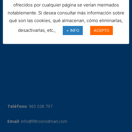
ofrecidos por cualquier página se verían mermados
notablemente. Si desea consultar más información sobre
qué son las cookies, qué almacenan, cómo eliminarlas,
desactivarlas, etc.,
+ INFO
ACEPTO
Teléfono
:
965 038 797
Email
:
info@filtrosrodman.com