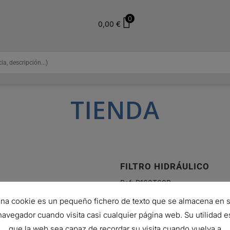
0
0,00
€
TIENDA
FILTRO HIDRÁULICO
Ref:
R162T60B
37,70
€
na cookie es un pequeño fichero de texto que se almacena en 
Hay existencias (puede reservars
navegador cuando visita casi cualquier página web. Su utilidad e
que la web sea capaz de recordar su visita cuando vuelva a