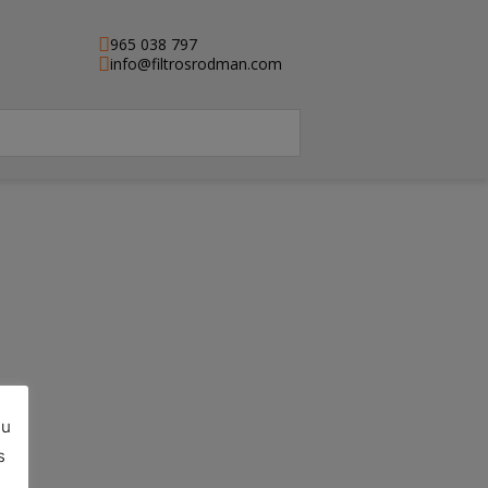
965 038 797
info@filtrosrodman.com
su
e)
s