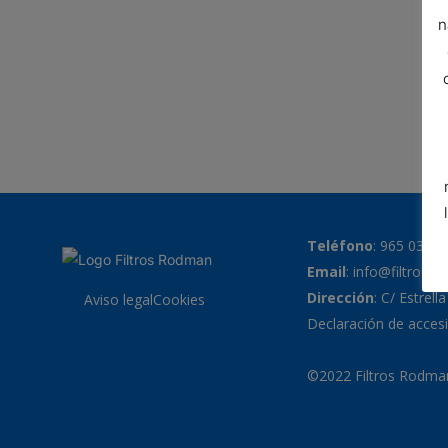
n
Teléfono
:
965 038 7
Email
:
info@filtrosr
Dirección
: C/ Estrell
Aviso legal
Cookies
Declaración de accesi
©2022 Filtros Rodman