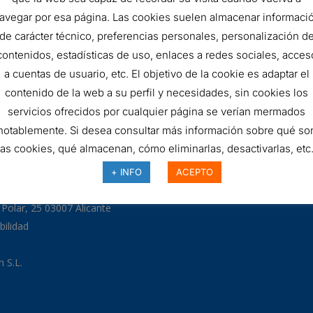
FILTRO
AÑADIR AL 
avegar por esa página. Las cookies suelen almacenar informaci
de carácter técnico, preferencias personales, personalización d
HIDRÁULICO
contenidos, estadísticas de uso, enlaces a redes sociales, acces
SKU:
R162T60B
quantity
a cuentas de usuario, etc. El objetivo de la cookie es adaptar el
contenido de la web a su perfil y necesidades, sin cookies los
servicios ofrecidos por cualquier página se verían mermados
notablemente. Si desea consultar más información sobre qué so
las cookies, qué almacenan, cómo eliminarlas, desactivarlas, etc.
97
+ INFO
ACEPTO
odman.com
a Polar, 25 03007 Alicante
bilidad
 S.L.