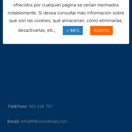
ofrecidos por cualquier página se verían mermados
notablemente. Si desea consultar más información sobre
qué son las cookies, qué almacenan, cómo eliminarlas,
desactivarlas, etc.,
+ INFO
ACEPTO
Teléfono
:
965 038 797
Email
:
info@filtrosrodman.com