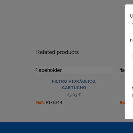
U
n
Related products
FILTRO HIDRÁULICO,
CARTUCHO
23,03
€
Ref:
P171644
Ref:
P