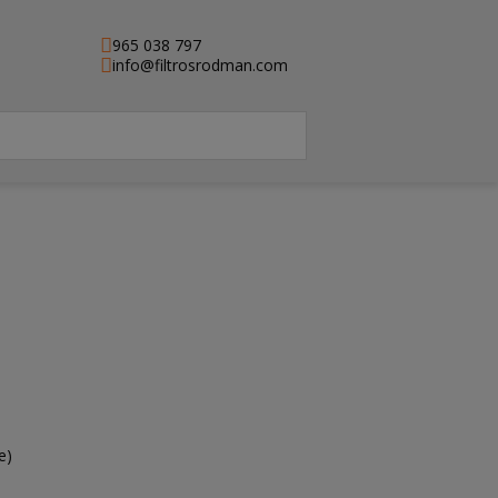
965 038 797
info@filtrosrodman.com
e)