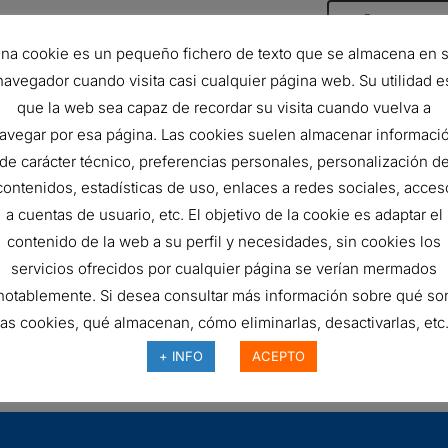
FILTRO
AÑADIR AL 
na cookie es un pequeño fichero de texto que se almacena en 
HIDRÁULICO
navegador cuando visita casi cualquier página web. Su utilidad e
SKU:
R210G10
quantity
que la web sea capaz de recordar su visita cuando vuelva a
avegar por esa página. Las cookies suelen almacenar informaci
de carácter técnico, preferencias personales, personalización d
contenidos, estadísticas de uso, enlaces a redes sociales, acces
a cuentas de usuario, etc. El objetivo de la cookie es adaptar el
contenido de la web a su perfil y necesidades, sin cookies los
servicios ofrecidos por cualquier página se verían mermados
FILTRO HIDRÁULICO,
notablemente. Si desea consultar más información sobre qué so
CARTUCHO
27,88
€
las cookies, qué almacenan, cómo eliminarlas, desactivarlas, etc.
171646
+ INFO
ACEPTO