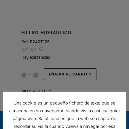
FILTRO HIDRÁULICO
Ref:
R240T125
32,42
€
Hay existencias
FILTRO
AÑADIR AL CARRITO
HIDRÁULICO
SKU:
R240T125
quantity
Una cookie es un pequeño fichero de texto que se
almacena en su navegador cuando visita casi cualquier
página web. Su utilidad es que la web sea capaz de
recordar su visita cuando vuelva a navegar por esa