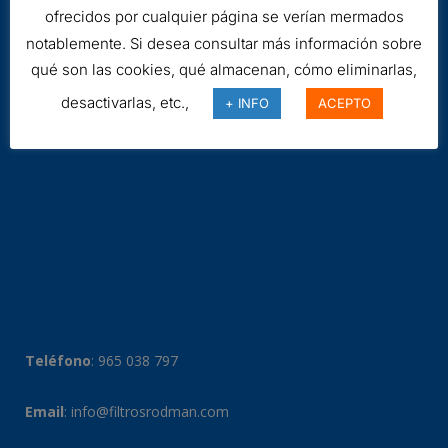
ofrecidos por cualquier página se verían mermados
notablemente. Si desea consultar más información sobre
qué son las cookies, qué almacenan, cómo eliminarlas,
desactivarlas, etc.,
+ INFO
ACEPTO
Teléfono
:
965 038 797
Email
:
info@filtrosrodman.com