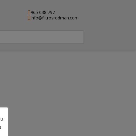
965 038 797
info@filtrosrodman.com
su
e)
s