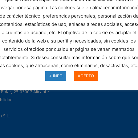
FILTRO
AÑADIR AL 
avegar por esa página. Las cookies suelen almacenar informaci
de carácter técnico, preferencias personales, personalización d
HIDRÁULICO
contenidos, estadísticas de uso, enlaces a redes sociales, acces
SKU:
R312G40
quantity
a cuentas de usuario, etc. El objetivo de la cookie es adaptar el
contenido de la web a su perfil y necesidades, sin cookies los
servicios ofrecidos por cualquier página se verían mermados
notablemente. Si desea consultar más información sobre qué so
las cookies, qué almacenan, cómo eliminarlas, desactivarlas, etc.
97
+ INFO
ACEPTO
odman.com
a Polar, 25 03007 Alicante
bilidad
 S.L.