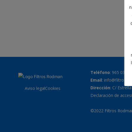
n
Teléfono
:
965 038 7
Email
:
info@filtrosr
Dirección
: C/ Estrell
Aviso legal
Cookies
Declaración de accesi
©2022 Filtros Rodman