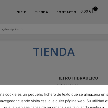
0
0,00
€
INICIO
TIENDA
CONTACTO
TIENDA
FILTRO HIDRÁULICO
Ref:
R312G40
300,30
€
na cookie es un pequeño fichero de texto que se almacena en 
Hay existencias (puede reservars
navegador cuando visita casi cualquier página web. Su utilidad e
que la web sea capaz de recordar su visita cuando vuelva a