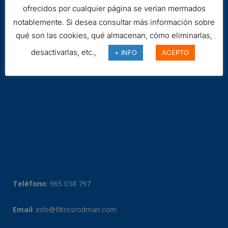
ofrecidos por cualquier página se verían mermados
notablemente. Si desea consultar más información sobre
qué son las cookies, qué almacenan, cómo eliminarlas,
desactivarlas, etc.,
+ INFO
ACEPTO
Teléfono
:
965 038 797
Email
:
info@filtrosrodman.com