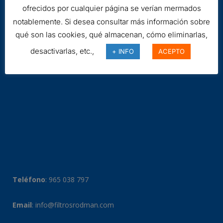
ofrecidos por cualquier página se verían mermados
notablemente. Si desea consultar más información sobre
qué son las cookies, qué almacenan, cómo eliminarlas,
desactivarlas, etc.,
+ INFO
ACEPTO
Teléfono
:
965 038 797
Email
:
info@filtrosrodman.com