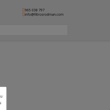
965 038 797
info@filtrosrodman.com
su
e)
s