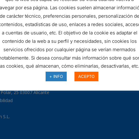
FILTRO
AÑADIR AL 
avegar por esa página. Las cookies suelen almacenar informaci
de carácter técnico, preferencias personales, personalización d
HIDRÁULICO
contenidos, estadísticas de uso, enlaces a redes sociales, acces
SKU:
R331C10
quantity
a cuentas de usuario, etc. El objetivo de la cookie es adaptar el
contenido de la web a su perfil y necesidades, sin cookies los
servicios ofrecidos por cualquier página se verían mermados
notablemente. Si desea consultar más información sobre qué so
las cookies, qué almacenan, cómo eliminarlas, desactivarlas, etc.
97
+ INFO
ACEPTO
odman.com
a Polar, 25 03007 Alicante
bilidad
 S.L.