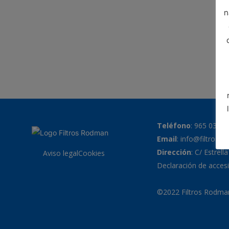
n
Teléfono
:
965 038 7
Email
:
info@filtrosr
Dirección
: C/ Estrell
Aviso legal
Cookies
Declaración de accesi
©2022 Filtros Rodman