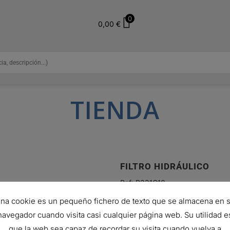
0
0,00
€
TIENDA
FILTRO HIDRÁULICO
Ref:
R331C10
59,40
€
na cookie es un pequeño fichero de texto que se almacena en 
Hay existencias (puede reservars
navegador cuando visita casi cualquier página web. Su utilidad e
que la web sea capaz de recordar su visita cuando vuelva a