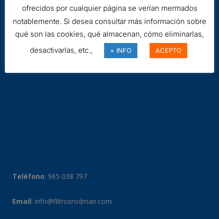
ofrecidos por cualquier página se verían mermados
notablemente. Si desea consultar más información sobre
qué son las cookies, qué almacenan, cómo eliminarlas,
desactivarlas, etc.,
+ INFO
ACEPTO
Teléfono
:
965 038 797
Email
:
info@filtrosrodman.com