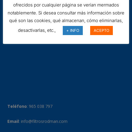
ofrecidos por cualquier página se verían mermados
notablemente. Si desea consultar más información sobre
qué son las cookies, qué almacenan, cómo eliminarlas,
desactivarlas, etc.,
+ INFO
ACEPTO
Teléfono
:
965 038 797
Email
:
info@filtrosrodman.com