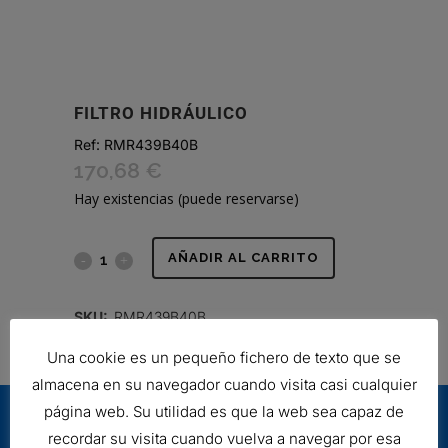
FILTRO HIDRÁULICO
Ref:
RMR439B40B
170,68
€
Hay existencias (puede reservarse)
FILTRO
AÑADIR AL CARRITO
HIDRÁULICO
SKU:
RMR439B40B
quantity
Una cookie es un pequeño fichero de texto que se
almacena en su navegador cuando visita casi cualquier
página web. Su utilidad es que la web sea capaz de
recordar su visita cuando vuelva a navegar por esa