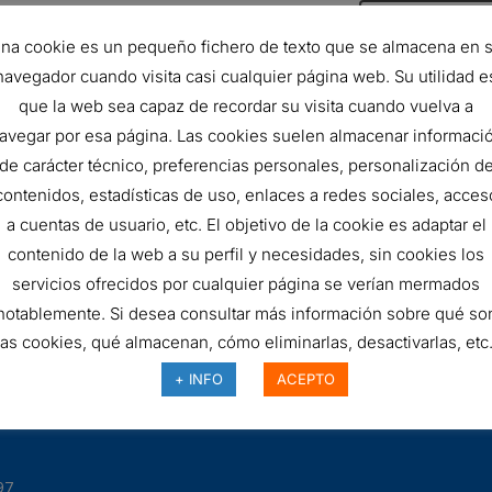
FILTRO
AÑADIR AL 
na cookie es un pequeño fichero de texto que se almacena en 
HIDRÁULICO
navegador cuando visita casi cualquier página web. Su utilidad e
SKU:
A110G25/9
quantity
que la web sea capaz de recordar su visita cuando vuelva a
avegar por esa página. Las cookies suelen almacenar informaci
de carácter técnico, preferencias personales, personalización d
contenidos, estadísticas de uso, enlaces a redes sociales, acces
a cuentas de usuario, etc. El objetivo de la cookie es adaptar el
contenido de la web a su perfil y necesidades, sin cookies los
servicios ofrecidos por cualquier página se verían mermados
notablemente. Si desea consultar más información sobre qué so
las cookies, qué almacenan, cómo eliminarlas, desactivarlas, etc.
+ INFO
ACEPTO
97