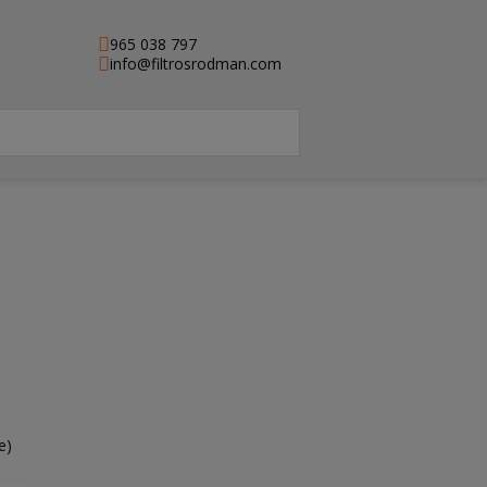
965 038 797
info@filtrosrodman.com
e)