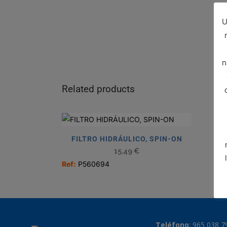
U
n
Related products
FILTRO HIDRÁULICO, SPIN-ON
15,49
€
Ref:
P560694
Teléfono
:
965 038 7