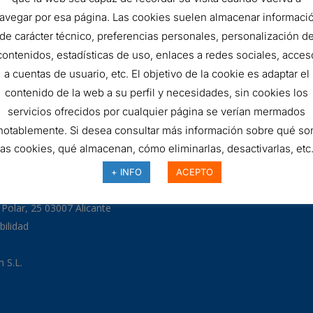
FILTRO
AÑADIR AL 
avegar por esa página. Las cookies suelen almacenar informaci
de carácter técnico, preferencias personales, personalización d
HIDRÁULICO
contenidos, estadísticas de uso, enlaces a redes sociales, acces
SKU:
D154T125A
quantity
a cuentas de usuario, etc. El objetivo de la cookie es adaptar el
contenido de la web a su perfil y necesidades, sin cookies los
servicios ofrecidos por cualquier página se verían mermados
notablemente. Si desea consultar más información sobre qué so
las cookies, qué almacenan, cómo eliminarlas, desactivarlas, etc.
97
+ INFO
ACEPTO
odman.com
a Polar, 25 03007 Alicante
bilidad
 S.L.