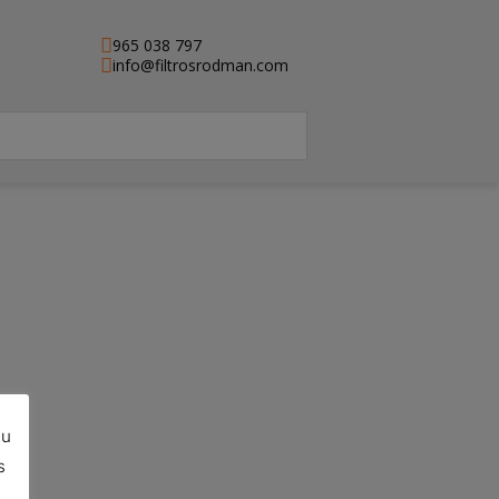
965 038 797
info@filtrosrodman.com
su
e)
s