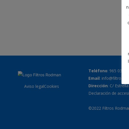
n
Teléfono
:
965 038 7
Email
:
info@filtrosr
Dirección
: C/ Estrell
Aviso legal
Cookies
Declaración de accesi
©2022 Filtros Rodman