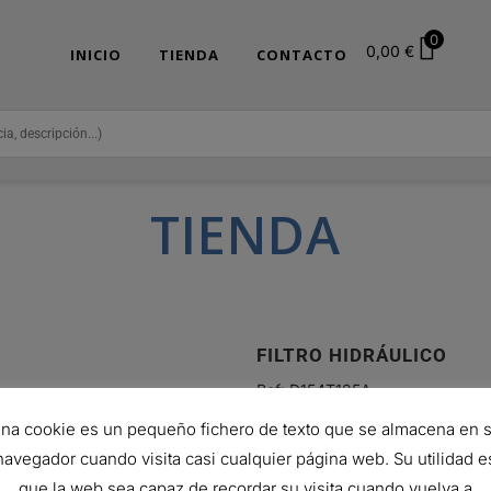
0
0,00
€
INICIO
TIENDA
CONTACTO
TIENDA
FILTRO HIDRÁULICO
Ref:
D154T125A
69,01
€
na cookie es un pequeño fichero de texto que se almacena en 
Hay existencias (puede reservars
navegador cuando visita casi cualquier página web. Su utilidad e
que la web sea capaz de recordar su visita cuando vuelva a