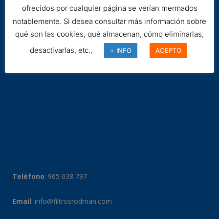
ofrecidos por cualquier página se verían mermados
notablemente. Si desea consultar más información sobre
qué son las cookies, qué almacenan, cómo eliminarlas,
desactivarlas, etc.,
+ INFO
ACEPTO
Teléfono
:
965 038 797
Email
:
info@filtrosrodman.com