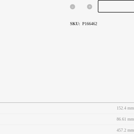
FILTRO
AÑADIR AL 
HIDRÁULICO,
SKU:
P166462
CARTUCHO
quantity
152.4 m
86.61 
457.2 m