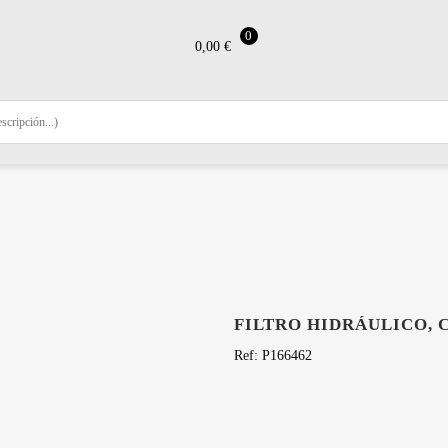
0
0,00
€
TIENDA
FILTRO HIDRÁULICO, C
Ref:
P166462
130,74
€
Hay existencias