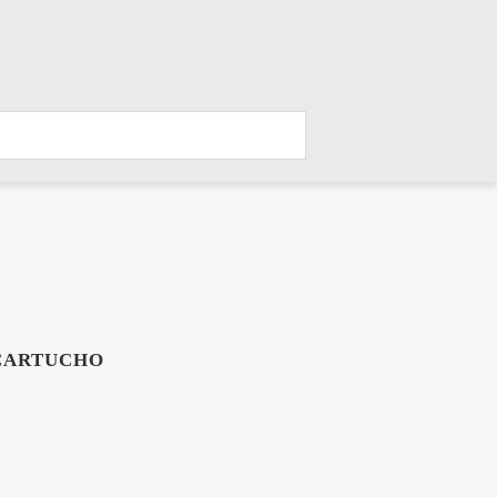
965 038 797
info@filtrosrodman.com
ARTUCHO