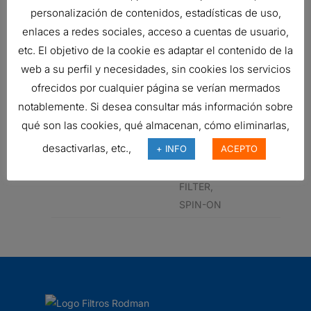
FILTER,
personalización de contenidos, estadísticas de uso,
SPIN-ON
enlaces a redes sociales, acceso a cuentas de usuario,
48142163
HYDRAULIC
etc. El objetivo de la cookie es adaptar el contenido de la
FILTER,
web a su perfil y necesidades, sin cookies los servicios
SPIN-ON
ofrecidos por cualquier página se verían mermados
notablemente. Si desea consultar más información sobre
48002169
HYDRAULIC
qué son las cookies, qué almacenan, cómo eliminarlas,
FILTER,
SPIN-ON
desactivarlas, etc.,
+ INFO
ACEPTO
48142163
HYDRAULIC
FILTER,
SPIN-ON