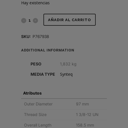
Hay existencias
FILTRO
AÑADIR AL CARRITO
HIDRÁULICO,
SKU:
P767938
ROSCADO
ADDITIONAL INFORMATION
DURAMAX
quantity
PESO
1,832 kg
Synteq
MEDIA TYPE
Atributos
Outer Diameter
97 mm
Thread Size
1 3/8-12 UN
Overall Length
158.5 mm