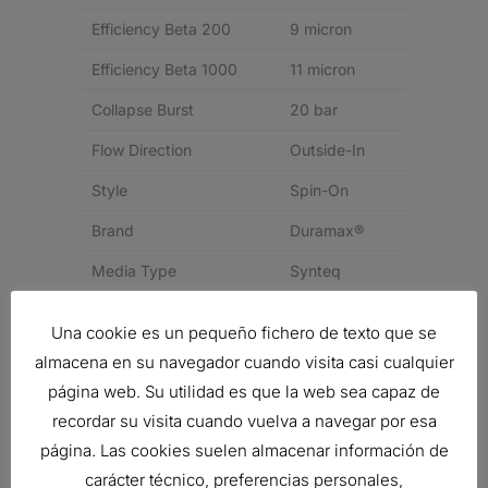
Efficiency Beta 200
9 micron
Efficiency Beta 1000
11 micron
Collapse Burst
20 bar
Flow Direction
Outside-In
Style
Spin-On
Brand
Duramax®
Media Type
Synteq
REFERENCIA CRUZADA
Una cookie es un pequeño fichero de texto que se
almacena en su navegador cuando visita casi cualquier
Nombre
N° de
Descripción
Notas
página web. Su utilidad es que la web sea capaz de
del
pieza del
recordar su visita cuando vuelva a navegar por esa
fabricante
fabricante
página. Las cookies suelen almacenar información de
48002169
HYDRAULIC
carácter técnico, preferencias personales,