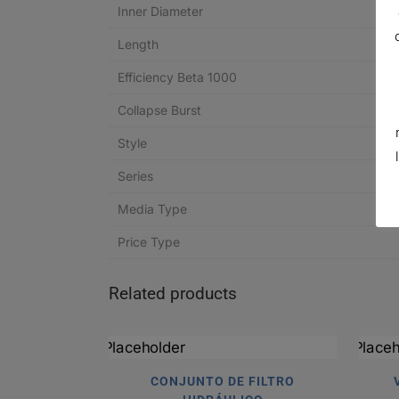
Inner Diameter
Length
Efficiency Beta 1000
Collapse Burst
Style
Series
Media Type
Price Type
Related products
CONJUNTO DE FILTRO