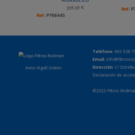
HIDRÁULICO
356,56
€
Ref:
P
Ref:
P766445
Teléfono
:
965 038 7
Email
:
info@filtrosr
Dirección
: C/ Estrell
Aviso legal
Cookies
Declaración de accesi
©2022 Filtros Rodman