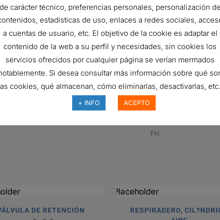
43.2 mm
de carácter técnico, preferencias personales, personalización d
contenidos, estadísticas de uso, enlaces a redes sociales, acces
327.2 mm
a cuentas de usuario, etc. El objetivo de la cookie es adaptar el
5 micron
contenido de la web a su perfil y necesidades, sin cookies los
servicios ofrecidos por cualquier página se verían mermados
207 bar
notablemente. Si desea consultar más información sobre qué so
Cartridge
las cookies, qué almacenan, cómo eliminarlas, desactivarlas, etc.
FPK04, HPK04
+ INFO
ACEPTO
Synthetic
FH
VÁLVULA DE RETENCIÓN
RESPIRADERO, CIL?NDRI