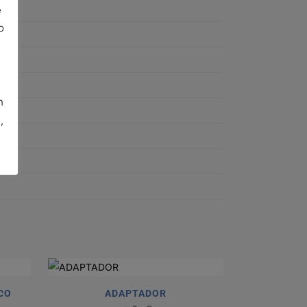
e
o
n
,
CO
ADAPTADOR