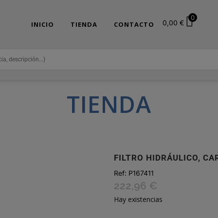
0
0,00
€
INICIO
TIENDA
CONTACTO
TIENDA
FILTRO HIDRÁULICO, C
Ref:
P167411
222,96
€
Hay existencias