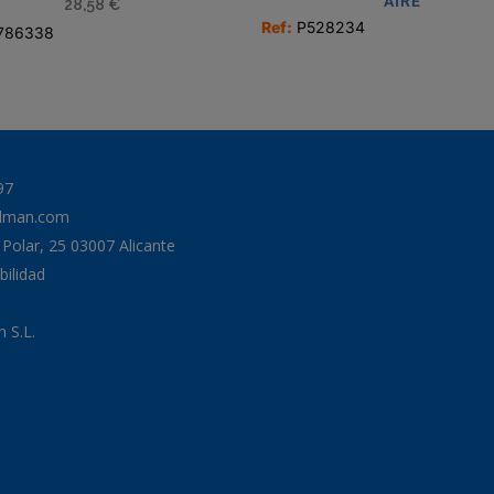
AIRE
28,58
€
Ref:
P528234
786338
97
odman.com
a Polar, 25 03007 Alicante
bilidad
 S.L.