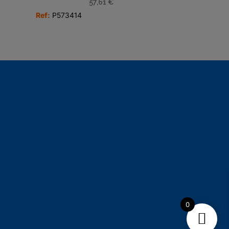
57,61
€
Ref:
P573414
0