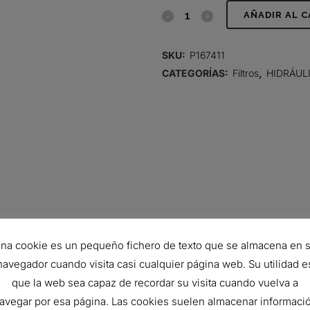
FILTRO
AÑADIR AL 
HIDRÁULICO,
SKU:
P167411
CARTUCHO
CATEGORÍAS:
Filtros
,
HIDRÁUL
quantity
na cookie es un pequeño fichero de texto que se almacena en 
navegador cuando visita casi cualquier página web. Su utilidad e
Viton
que la web sea capaz de recordar su visita cuando vuelva a
78.87 mm
avegar por esa página. Las cookies suelen almacenar informaci