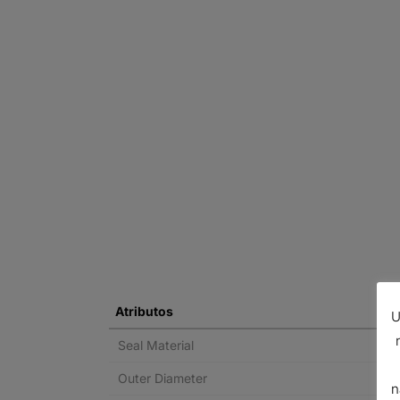
Atributos
U
Seal Material
Outer Diameter
n