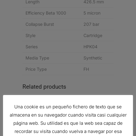
Length
426.5 mm
Efficiency Beta 1000
5 micron
Collapse Burst
207 bar
Style
Cartridge
Series
HPK04
Media Type
Synthetic
Price Type
FH
Related products
Una cookie es un pequeño fichero de texto que se
almacena en su navegador cuando visita casi cualquier
MANÓMETRO
página web. Su utilidad es que la web sea capaz de
19,75
€
recordar su visita cuando vuelva a navegar por esa
Ref:
X770225