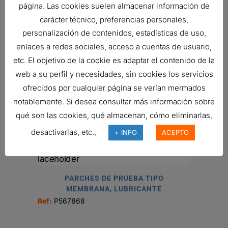
página. Las cookies suelen almacenar información de
carácter técnico, preferencias personales,
personalización de contenidos, estadísticas de uso,
VÁLVULA DE RETENCIÓN
enlaces a redes sociales, acceso a cuentas de usuario,
28,58
€
etc. El objetivo de la cookie es adaptar el contenido de la
Ref:
P786338
web a su perfil y necesidades, sin cookies los servicios
ofrecidos por cualquier página se verían mermados
notablemente. Si desea consultar más información sobre
CONJUNTO DE FILTRO HIDRÁULICO
qué son las cookies, qué almacenan, cómo eliminarlas,
356,56
€
desactivarlas, etc.,
+ INFO
ACEPTO
Ref:
P766445
PARCHES DE PRUEBA TIPO
MEMBRANA, LUBRICANTE
Ref:
P567868