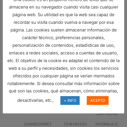
MOTORENTECHN
FILTER,
almacena en su navegador cuando visita casi cualquier
CARTRIDGE
página web. Su utilidad es que la web sea capaz de
recordar su visita cuando vuelva a navegar por esa
WALGAHN-
811011
HYDRAULIC
página. Las cookies suelen almacenar información de
MOTORENTECHN
FILTER,
carácter técnico, preferencias personales,
CARTRIDGE
personalización de contenidos, estadísticas de uso,
WORTHINGTON
9123211
HYDRAULIC
enlaces a redes sociales, acceso a cuentas de usuario,
FILTER,
etc. El objetivo de la cookie es adaptar el contenido de la
CARTRIDGE
web a su perfil y necesidades, sin cookies los servicios
CATERPILLAR
3I0509
HYDRAULIC
ofrecidos por cualquier página se verían mermados
FILTER,
notablemente. Si desea consultar más información sobre
CARTRIDGE
qué son las cookies, qué almacenan, cómo eliminarlas,
CATERPILLAR
3I0679
HYDRAULIC
desactivarlas, etc.,
+ INFO
ACEPTO
FILTER,
CARTRIDGE
CHARDONNET
7216140200
HYDRAULIC