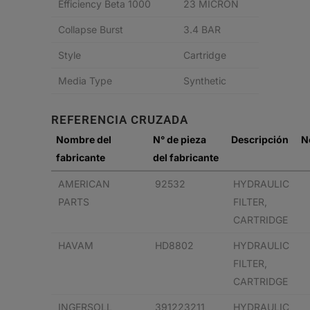
Efficiency Beta 1000
23 MICRON
Collapse Burst
3.4 BAR
Style
Cartridge
Media Type
Synthetic
REFERENCIA CRUZADA
Nombre del
N° de pieza
Descripción
N
fabricante
del fabricante
AMERICAN
92532
HYDRAULIC
PARTS
FILTER,
CARTRIDGE
HAVAM
HD8802
HYDRAULIC
FILTER,
CARTRIDGE
INGERSOLL
391223211
HYDRAULIC