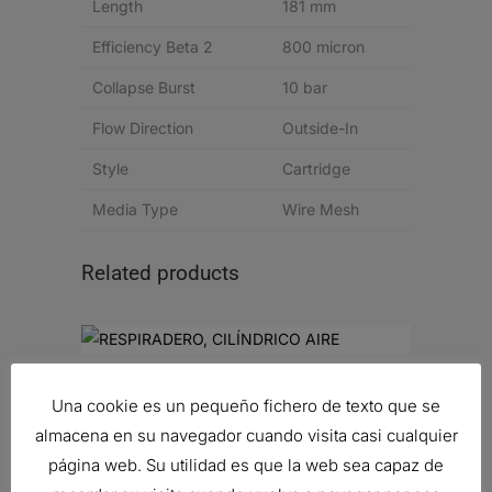
Length
181 mm
Efficiency Beta 2
800 micron
Collapse Burst
10 bar
Flow Direction
Outside-In
Style
Cartridge
Media Type
Wire Mesh
Related products
RESPIRADERO, CILÍNDRICO AIRE
Una cookie es un pequeño fichero de texto que se
10,13
€
almacena en su navegador cuando visita casi cualquier
Ref:
P526413
página web. Su utilidad es que la web sea capaz de