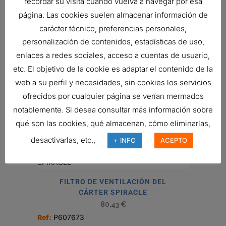
recordar su visita cuando vuelva a navegar por esa
página. Las cookies suelen almacenar información de
MANÓMETRO
carácter técnico, preferencias personales,
15,56
€
personalización de contenidos, estadísticas de uso,
Ref:
P171916
enlaces a redes sociales, acceso a cuentas de usuario,
etc. El objetivo de la cookie es adaptar el contenido de la
web a su perfil y necesidades, sin cookies los servicios
BOTELLAS PARA MUESTRAS DE
ofrecidos por cualquier página se verían mermados
PRUEBA
notablemente. Si desea consultar más información sobre
2,89
€
qué son las cookies, qué almacenan, cómo eliminarlas,
Ref:
P567861
desactivarlas, etc.,
+ INFO
ACEPTO
FILTRO DE VENTILACIÓN DEL
CÁRTER SPIRACLE
80,43
€
Ref:
P607673