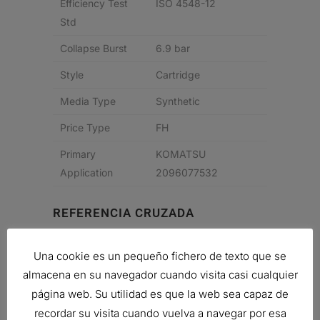
Efficiency Test
ISO 4548-12
Std
Collapse Burst
6.9 bar
Style
Cartridge
Media Type
Synthetic
Price Type
FH
Primary
KOMATSU
Application
2096077532
REFERENCIA CRUZADA
Nombre
N° de pieza
Descripción
Notas
del
del
Una cookie es un pequeño fichero de texto que se
fabricante
fabricante
almacena en su navegador cuando visita casi cualquier
página web. Su utilidad es que la web sea capaz de
KOMATSU
2096077531
HYDRAULIC
recordar su visita cuando vuelva a navegar por esa
FILTER,