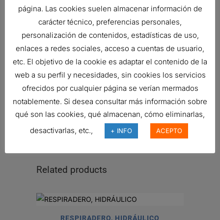
página. Las cookies suelen almacenar información de
CARTRIDGE
carácter técnico, preferencias personales,
KOMATSU
2096077531
HYDRAULIC
personalización de contenidos, estadísticas de uso,
FILTER,
enlaces a redes sociales, acceso a cuentas de usuario,
CARTRIDGE
etc. El objetivo de la cookie es adaptar el contenido de la
KOMATSU
2096077532
HYDRAULIC
web a su perfil y necesidades, sin cookies los servicios
FILTER,
ofrecidos por cualquier página se verían mermados
CARTRIDGE
notablemente. Si desea consultar más información sobre
qué son las cookies, qué almacenan, cómo eliminarlas,
KOMATSU
2096077532
HYDRAULIC
FILTER,
desactivarlas, etc.,
+ INFO
ACEPTO
CARTRIDGE
Related products
RESPIRADERO, HIDRÁULICO