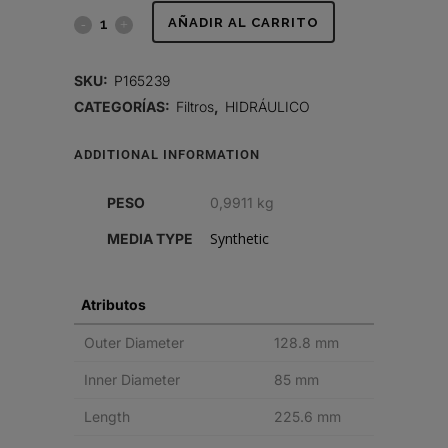
FILTRO
AÑADIR AL CARRITO
HIDRÁULICO,
SKU:
P165239
CARTUCHO
CATEGORÍAS:
Filtros
,
HIDRÁULICO
quantity
ADDITIONAL INFORMATION
PESO
0,9911 kg
Synthetic
MEDIA TYPE
Atributos
Outer Diameter
128.8 mm
Inner Diameter
85 mm
Length
225.6 mm