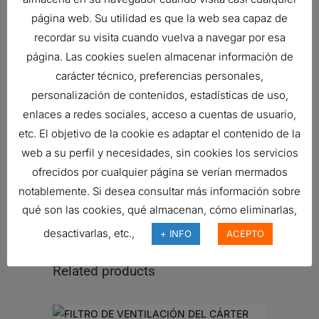
CATERPILLAR
1391534
HYDRAULIC
página web. Su utilidad es que la web sea capaz de
FILTER,
recordar su visita cuando vuelva a navegar por esa
CARTRIDGE
página. Las cookies suelen almacenar información de
CATERPILLAR
1391534
HYDRAULIC
carácter técnico, preferencias personales,
FILTER,
personalización de contenidos, estadísticas de uso,
CARTRIDGE
enlaces a redes sociales, acceso a cuentas de usuario,
FIAT
HYDRAULIC
etc. El objetivo de la cookie es adaptar el contenido de la
FILTER,
web a su perfil y necesidades, sin cookies los servicios
CARTRIDGE
ofrecidos por cualquier página se verían mermados
notablemente. Si desea consultar más información sobre
FIAT
HYDRAULIC
qué son las cookies, qué almacenan, cómo eliminarlas,
FILTER,
CARTRIDGE
desactivarlas, etc.,
+ INFO
ACEPTO
Related products