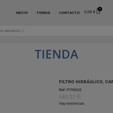
0
0,00
€
INICIO
TIENDA
CONTACTO
TIENDA
FILTRO HIDRÁULICO, C
Ref:
P176626
140,37
€
Hay existencias