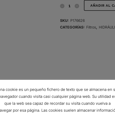
FILTRO
AÑADIR AL 
HIDRÁULICO,
SKU:
P176626
CARTUCHO
CATEGORÍAS:
Filtros
,
HIDRÁUL
quantity
na cookie es un pequeño fichero de texto que se almacena en 
navegador cuando visita casi cualquier página web. Su utilidad e
54 mm
que la web sea capaz de recordar su visita cuando vuelva a
27.4 mm
avegar por esa página. Las cookies suelen almacenar informaci