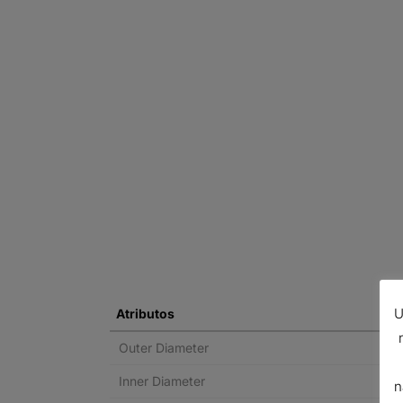
U
Atributos
Outer Diameter
Inner Diameter
n