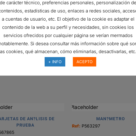
de carácter técnico, preferencias personales, personalización d
229.5 mm
contenidos, estadísticas de uso, enlaces a redes sociales, acces
10 micron
a cuentas de usuario, etc. El objetivo de la cookie es adaptar el
11 micron
contenido de la web a su perfil y necesidades, sin cookies los
servicios ofrecidos por cualquier página se verían mermados
210.1 bar
notablemente. Si desea consultar más información sobre qué so
Outside-I
las cookies, qué almacenan, cómo eliminarlas, desactivarlas, etc.
Cartridge
+ INFO
ACEPTO
Synthetic
ARJETAS DE AN?LISIS DE
MAN?METRO
PRUEBA
Ref:
P563297
567865