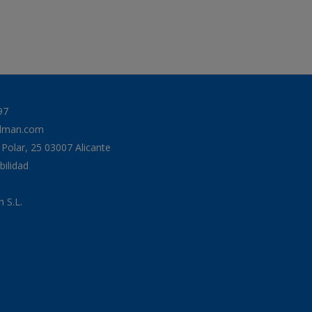
97
odman.com
a Polar, 25 03007 Alicante
bilidad
 S.L.