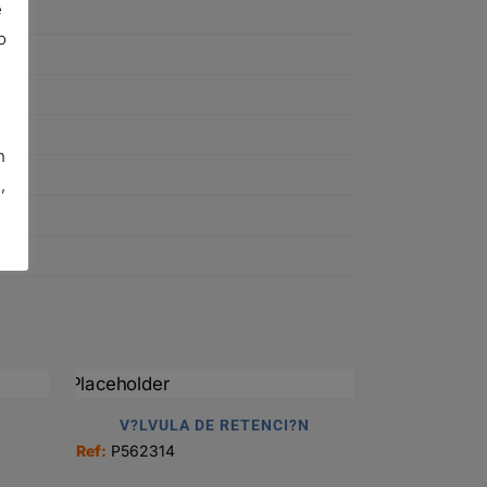
e
o
n
n
,
V?LVULA DE RETENCI?N
Ref:
P562314