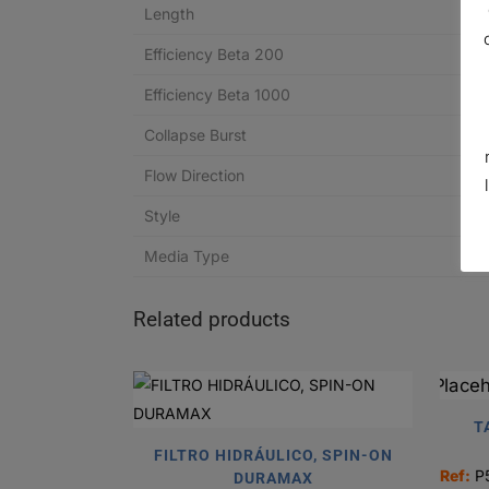
Length
Efficiency Beta 200
Efficiency Beta 1000
Collapse Burst
Flow Direction
Style
Media Type
Related products
T
FILTRO HIDRÁULICO, SPIN-ON
Ref:
P
DURAMAX