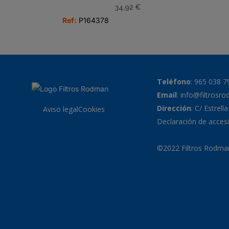
34,92
€
Ref:
P164378
Teléfono
:
965 038 7
Email
:
info@filtrosr
Dirección
: C/ Estrell
Aviso legal
Cookies
Declaración de accesi
©2022 Filtros Rodman