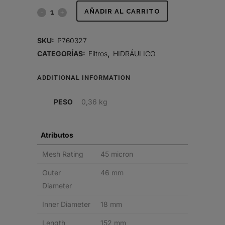
FILTRO
AÑADIR AL CARRITO
HIDRÁULICO,
SKU:
P760327
CARTUCHO
CATEGORÍAS:
Filtros
,
HIDRÁULICO
quantity
ADDITIONAL INFORMATION
PESO
0,36 kg
Atributos
Mesh Rating
45 micron
Outer
46 mm
Diameter
Inner Diameter
18 mm
Length
152 mm