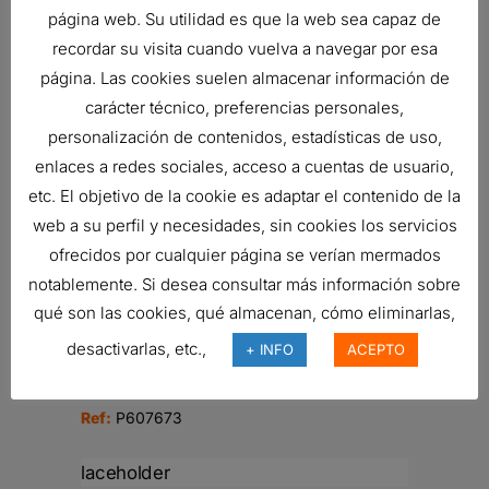
MAN?METRO
página web. Su utilidad es que la web sea capaz de
Ref:
P563297
recordar su visita cuando vuelva a navegar por esa
página. Las cookies suelen almacenar información de
carácter técnico, preferencias personales,
personalización de contenidos, estadísticas de uso,
FILTRO HIDRÁULICO, SPIN-ON
DURAMAX
enlaces a redes sociales, acceso a cuentas de usuario,
34,92
€
etc. El objetivo de la cookie es adaptar el contenido de la
Ref:
P164378
web a su perfil y necesidades, sin cookies los servicios
ofrecidos por cualquier página se verían mermados
notablemente. Si desea consultar más información sobre
qué son las cookies, qué almacenan, cómo eliminarlas,
FILTRO DE VENTILACIÓN DEL
desactivarlas, etc.,
+ INFO
ACEPTO
CÁRTER SPIRACLE
80,43
€
Ref:
P607673