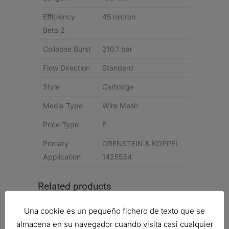
Efficiency
45 micron
Beta 2
Collapse Burst
210.1 bar
Flow Direction
Standard
Style
Cartridge
Media Type
Wire Mesh
Price Type
F
Primary
ORENSTEIN & KOPPEL
Application
1425534
Related products
Una cookie es un pequeño fichero de texto que se
almacena en su navegador cuando visita casi cualquier