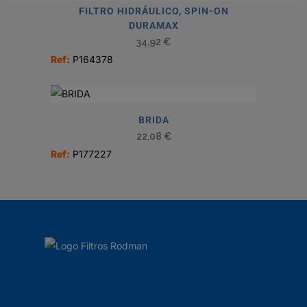
FILTRO HIDRÁULICO, SPIN-ON
DURAMAX
34,92
€
Ref:
P164378
BRIDA
22,08
€
Ref:
P177227