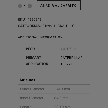
FILTRO
AÑADIR AL CARRITO
HIDRÁULICO,
SKU:
P550575
CARTUCHO
CATEGORÍAS:
Filtros
,
HIDRÁULICO
quantity
ADDITIONAL INFORMATION
PESO
1,0206 kg
CATERPILLAR
PRIMARY
1R0774
APPLICATION
Atributos
Outer Diameter
130.3 mm
Inner Diameter
84.8 mm
Length
280.9 mm