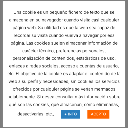
FILTER,
CARTRIDGE
Una cookie es un pequeño fichero de texto que se
almacena en su navegador cuando visita casi cualquier
Related products
página web. Su utilidad es que la web sea capaz de
recordar su visita cuando vuelva a navegar por esa
página. Las cookies suelen almacenar información de
carácter técnico, preferencias personales,
BREATHER ASSEMBLY, BULK TRAP
personalización de contenidos, estadísticas de uso,
555,40
€
enlaces a redes sociales, acceso a cuentas de usuario,
Ref:
1KDFF0078
etc. El objetivo de la cookie es adaptar el contenido de la
web a su perfil y necesidades, sin cookies los servicios
ofrecidos por cualquier página se verían mermados
CONJUNTO DE INDICADOR
notablemente. Si desea consultar más información sobre
HIDRÁULICO, EL?CTRICO
qué son las cookies, qué almacenan, cómo eliminarlas,
Ref:
P572360
desactivarlas, etc.,
+ INFO
ACEPTO