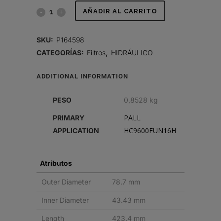
FILTRO
AÑADIR AL CARRITO
HIDRÁULICO,
SKU:
P164598
CARTUCHO
CATEGORÍAS:
Filtros
,
HIDRÁULICO
quantity
ADDITIONAL INFORMATION
PESO
0,8528 kg
PALL
PRIMARY
HC9600FUN16H
APPLICATION
Atributos
Outer Diameter
78.7 mm
Inner Diameter
43.43 mm
Length
423.4 mm