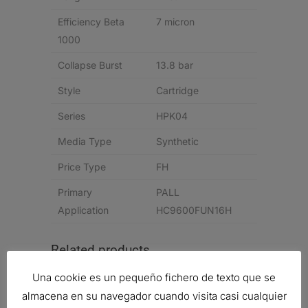
Efficiency Beta
7 micron
1000
Collapse Burst
13.8 bar
Style
Cartridge
Series
HPK04
Media Type
Synthetic
Price Type
FH
Primary
PALL
Application
HC9600FUN16H
Related products
Una cookie es un pequeño fichero de texto que se
almacena en su navegador cuando visita casi cualquier