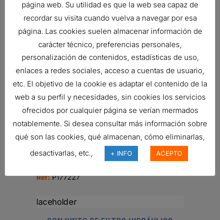
página web. Su utilidad es que la web sea capaz de
BOTELLAS PARA MUESTRAS DE
recordar su visita cuando vuelva a navegar por esa
PRUEBA
2,89
€
página. Las cookies suelen almacenar información de
Ref:
P567861
carácter técnico, preferencias personales,
personalización de contenidos, estadísticas de uso,
enlaces a redes sociales, acceso a cuentas de usuario,
etc. El objetivo de la cookie es adaptar el contenido de la
BREATHER ASSEMBLY, BULK TRAP
web a su perfil y necesidades, sin cookies los servicios
555,40
€
Ref:
1KDFF0078
ofrecidos por cualquier página se verían mermados
notablemente. Si desea consultar más información sobre
qué son las cookies, qué almacenan, cómo eliminarlas,
desactivarlas, etc.,
BRIDA
+ INFO
ACEPTO
22,08
€
Ref:
P177227