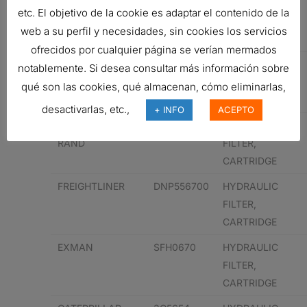
BOMAG
30006051
HYDRAULIC
etc. El objetivo de la cookie es adaptar el contenido de la
FILTER,
web a su perfil y necesidades, sin cookies los servicios
CARTRIDGE
ofrecidos por cualquier página se verían mermados
CATERPILLAR
3I0592
HYDRAULIC
notablemente. Si desea consultar más información sobre
FILTER,
qué son las cookies, qué almacenan, cómo eliminarlas,
CARTRIDGE
desactivarlas, etc.,
+ INFO
ACEPTO
INGERSOLL
7J60670
HYDRAULIC
RAND
FILTER,
CARTRIDGE
FREIGHTLINER
DNP556700
HYDRAULIC
FILTER,
CARTRIDGE
EXMAN
SFH0670
HYDRAULIC
FILTER,
CARTRIDGE