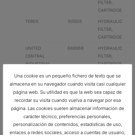
FILTER,
CARTRIDGE
TEREX
105505
HYDRAULIC
FILTER,
CARTRIDGE
UNITED
688968
HYDRAULIC
CENTRAL
FILTER,
INDUSTRIAL
CARTRIDGE
SUPP
Una cookie es un pequeño fichero de texto que se
WALGAHN-
811450
HYDRAULIC
almacena en su navegador cuando visita casi cualquier
MOTORENTECHN
FILTER,
página web. Su utilidad es que la web sea capaz de
CARTRIDGE
recordar su visita cuando vuelva a navegar por esa
página. Las cookies suelen almacenar información de
VOLVO
3130946
HYDRAULIC
carácter técnico, preferencias personales,
FILTER,
personalización de contenidos, estadísticas de uso,
CARTRIDGE
enlaces a redes sociales, acceso a cuentas de usuario,