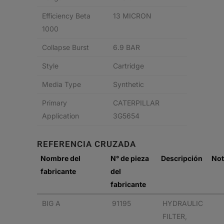
Efficiency Beta
13 MICRON
1000
Collapse Burst
6.9 BAR
Style
Cartridge
Media Type
Synthetic
Primary
CATERPILLAR
Application
3G5654
REFERENCIA CRUZADA
Nombre del
N° de pieza
Descripción
Not
fabricante
del
fabricante
BIG A
91195
HYDRAULIC
FILTER,