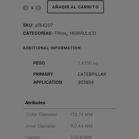
FILTRO
AÑADIR AL CARRITO
HIDRÁULICO,
SKU:
p164207
CARTUCHO
CATEGORÍAS:
Filtros
,
HIDRÁULICO
quantity
ADDITIONAL INFORMATION
PESO
1,4356 kg
CATERPILLAR
PRIMARY
3G5654
APPLICATION
Atributos
Outer Diameter
173.74 MM
Inner Diameter
107.44 MM
Length
228.6 MM