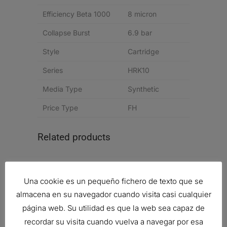
Efficiency Beta 1000
8 micron
Collapse Burst
6.9 bar
Style
Cartridge
Series
HRK10
Media Type
Synthetic
Price Type
FH
Related products
Una cookie es un pequeño fichero de texto que se
RESPIRADERO, CIL?NDRICO AIRE
almacena en su navegador cuando visita casi cualquier
Ref:
P528234
página web. Su utilidad es que la web sea capaz de
recordar su visita cuando vuelva a navegar por esa