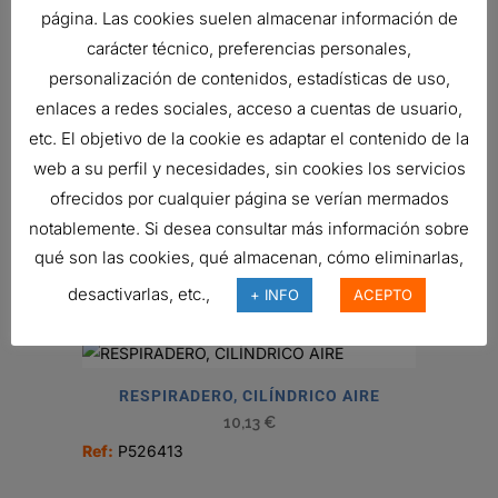
página. Las cookies suelen almacenar información de
carácter técnico, preferencias personales,
FILTRO DE VENTILACIÓN DEL
personalización de contenidos, estadísticas de uso,
CÁRTER SPIRACLE
enlaces a redes sociales, acceso a cuentas de usuario,
80,43
€
etc. El objetivo de la cookie es adaptar el contenido de la
Ref:
P607673
web a su perfil y necesidades, sin cookies los servicios
ofrecidos por cualquier página se verían mermados
notablemente. Si desea consultar más información sobre
VÁLVULA DE RETENCIÓN
qué son las cookies, qué almacenan, cómo eliminarlas,
12,43
€
desactivarlas, etc.,
+ INFO
ACEPTO
Ref:
P784790
RESPIRADERO, CILÍNDRICO AIRE
10,13
€
Ref:
P526413