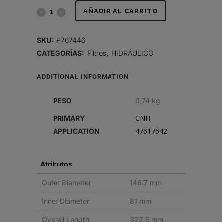
FILTRO
AÑADIR AL CARRITO
HIDRÁULICO,
SKU:
P767446
CARTUCHO
CATEGORÍAS:
Filtros
,
HIDRÁULICO
quantity
ADDITIONAL INFORMATION
PESO
0,74 kg
CNH
PRIMARY
47617642
APPLICATION
Atributos
Outer Diameter
146.7 mm
Inner Diameter
81 mm
Overall Length
322.5 mm