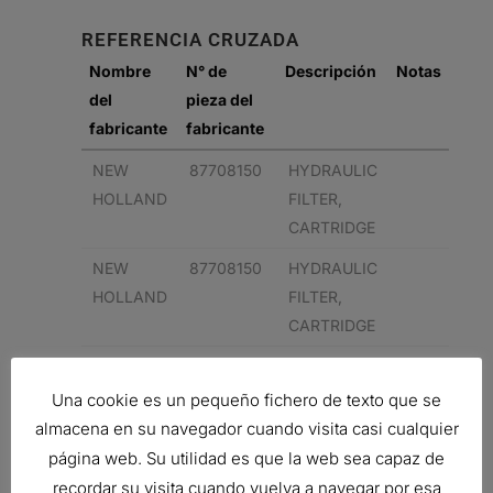
REFERENCIA CRUZADA
Nombre
N° de
Descripción
Notas
del
pieza del
fabricante
fabricante
NEW
87708150
HYDRAULIC
HOLLAND
FILTER,
CARTRIDGE
NEW
87708150
HYDRAULIC
HOLLAND
FILTER,
CARTRIDGE
NEW
87395844
HYDRAULIC
HOLLAND
FILTER,
Una cookie es un pequeño fichero de texto que se
CARTRIDGE
almacena en su navegador cuando visita casi cualquier
página web. Su utilidad es que la web sea capaz de
NEW
87395844
HYDRAULIC
recordar su visita cuando vuelva a navegar por esa
HOLLAND
FILTER,