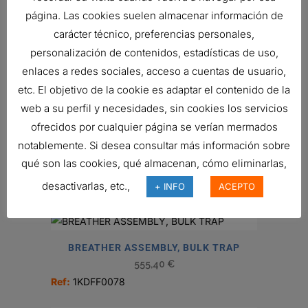
página. Las cookies suelen almacenar información de
CARTRIDGE
carácter técnico, preferencias personales,
47617638
HYDRAULIC
personalización de contenidos, estadísticas de uso,
FILTER,
enlaces a redes sociales, acceso a cuentas de usuario,
CARTRIDGE
etc. El objetivo de la cookie es adaptar el contenido de la
47617638
HYDRAULIC
web a su perfil y necesidades, sin cookies los servicios
FILTER,
ofrecidos por cualquier página se verían mermados
CARTRIDGE
notablemente. Si desea consultar más información sobre
qué son las cookies, qué almacenan, cómo eliminarlas,
Related products
desactivarlas, etc.,
+ INFO
ACEPTO
BREATHER ASSEMBLY, BULK TRAP
555,40
€
Ref:
1KDFF0078