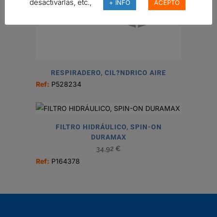
desactivarlas, etc.,
+ INFO
ACEPTO
RESPIRADERO, CIL?NDRICO AIRE
Ref:
P528234
FILTRO HIDRÁULICO, SPIN-ON
DURAMAX
34,92
€
Ref:
P164378