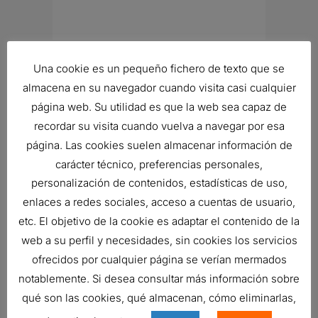
MAN?METRO
Una cookie es un pequeño fichero de texto que se
Ref:
P164745
almacena en su navegador cuando visita casi cualquier
página web. Su utilidad es que la web sea capaz de
recordar su visita cuando vuelva a navegar por esa
página. Las cookies suelen almacenar información de
FILTRO DE VENTILACIÓN DEL
carácter técnico, preferencias personales,
CÁRTER SPIRACLE
personalización de contenidos, estadísticas de uso,
80,43
€
enlaces a redes sociales, acceso a cuentas de usuario,
Ref:
P607673
etc. El objetivo de la cookie es adaptar el contenido de la
web a su perfil y necesidades, sin cookies los servicios
ofrecidos por cualquier página se verían mermados
notablemente. Si desea consultar más información sobre
qué son las cookies, qué almacenan, cómo eliminarlas,