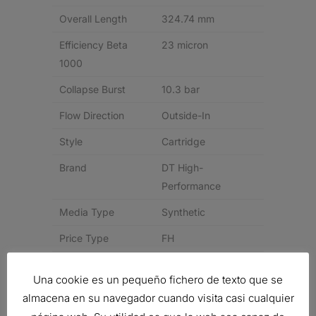
Overall Length
324.74 mm
Efficiency Beta
23 micron
1000
Collapse Burst
10.3 bar
Flow Direction
Outside-In
Style
Cartridge
Brand
DT High-
Performance
Media Type
Synthetic
Price Type
FH
Related products
Una cookie es un pequeño fichero de texto que se
almacena en su navegador cuando visita casi cualquier