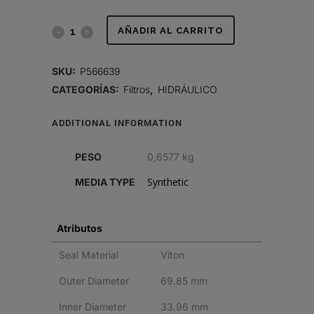
FILTRO
AÑADIR AL CARRITO
HIDRÁULICO,
SKU:
P566639
CARTUCHO
CATEGORÍAS:
Filtros
,
HIDRÁULICO
DT
ADDITIONAL INFORMATION
quantity
PESO
0,6577 kg
Synthetic
MEDIA TYPE
Atributos
Seal Material
Viton
Outer Diameter
69.85 mm
Inner Diameter
33.96 mm