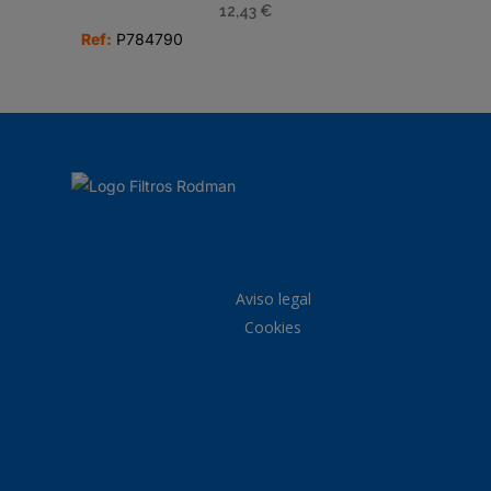
12,43
€
Ref:
P784790
Aviso legal
Cookies