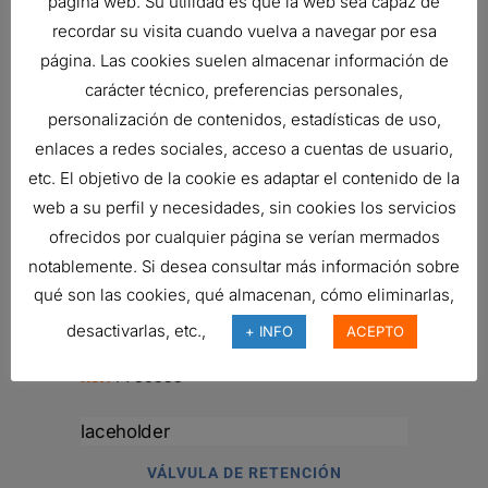
página web. Su utilidad es que la web sea capaz de
recordar su visita cuando vuelva a navegar por esa
MANÓMETRO
página. Las cookies suelen almacenar información de
19,75
€
carácter técnico, preferencias personales,
Ref:
X770225
personalización de contenidos, estadísticas de uso,
enlaces a redes sociales, acceso a cuentas de usuario,
etc. El objetivo de la cookie es adaptar el contenido de la
V?LVULA DE RETENCI?N
web a su perfil y necesidades, sin cookies los servicios
Ref:
P562314
ofrecidos por cualquier página se verían mermados
notablemente. Si desea consultar más información sobre
qué son las cookies, qué almacenan, cómo eliminarlas,
VÁLVULA DE RETENCIÓN
desactivarlas, etc.,
+ INFO
ACEPTO
28,58
€
Ref:
P786338
VÁLVULA DE RETENCIÓN