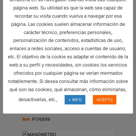
página web. Su utilidad es que la web sea capaz de
RESPIRADERO, HIDRÁULICO
recordar su visita cuando vuelva a navegar por esa
13,89
€
página. Las cookies suelen almacenar información de
Ref:
P562514
carácter técnico, preferencias personales,
personalización de contenidos, estadísticas de uso,
enlaces a redes sociales, acceso a cuentas de usuario,
FILTRO HIDRÁULICO, SPIN-ON
etc. El objetivo de la cookie es adaptar el contenido de la
DURAMAX
web a su perfil y necesidades, sin cookies los servicios
34,92
€
ofrecidos por cualquier página se verían mermados
Ref:
P164378
notablemente. Si desea consultar más información sobre
qué son las cookies, qué almacenan, cómo eliminarlas,
desactivarlas, etc.,
+ INFO
ACEPTO
TAPA DE LLENADO HIDRÁULICA
4,04
€
Ref:
P176899