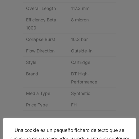
Overall Length
117.3 mm
Efficiency Beta
8 micron
1000
Collapse Burst
10.3 bar
Flow Direction
Outside-In
Style
Cartridge
Brand
DT High-
Performance
Media Type
Synthetic
Price Type
FH
Related products
Una cookie es un pequeño fichero de texto que se
almacena en su navegador cuando visita casi cualquier