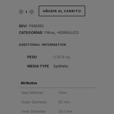
FILTRO
AÑADIR AL CARRITO
HIDRÁULICO,
SKU:
P566393
CARTUCHO
CATEGORÍAS:
Filtros
,
HIDRÁULICO
DT
ADDITIONAL INFORMATION
quantity
PESO
0,1678 kg
Synthetic
MEDIA TYPE
Atributos
Seal Material
Viton
Outer Diameter
50 mm
Inner Diameter
24.1 mm