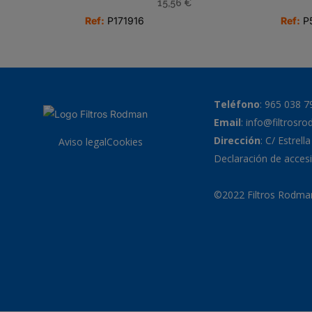
15,56
€
Ref:
P171916
Ref:
P
Teléfono
:
965 038 7
Email
:
info@filtrosr
Dirección
: C/ Estrell
Aviso legal
Cookies
Declaración de accesi
©2022 Filtros Rodman