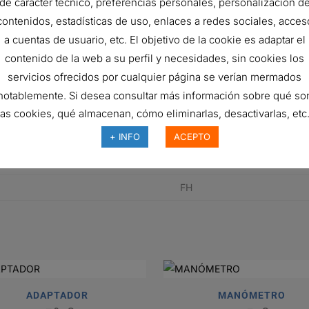
de carácter técnico, preferencias personales, personalización d
144 mm
contenidos, estadísticas de uso, enlaces a redes sociales, acces
32.9 mm
a cuentas de usuario, etc. El objetivo de la cookie es adaptar el
contenido de la web a su perfil y necesidades, sin cookies los
5 micron
servicios ofrecidos por cualquier página se verían mermados
Yes
notablemente. Si desea consultar más información sobre qué so
3 bar
las cookies, qué almacenan, cómo eliminarlas, desactivarlas, etc.
DT High-Performance
+ INFO
ACEPTO
Synthetic
FH
ADAPTADOR
MANÓMETRO