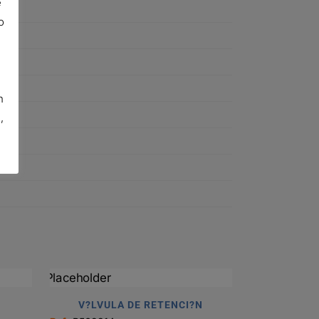
e
o
n
,
V?LVULA DE RETENCI?N