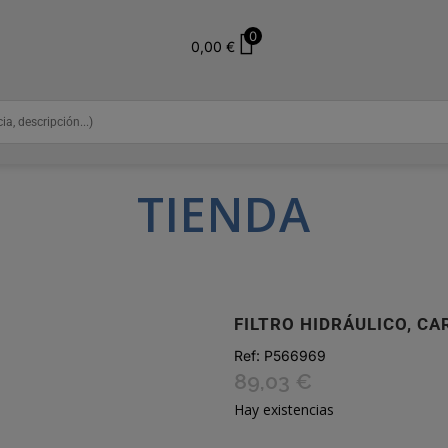
0
0,00
€
TIENDA
FILTRO HIDRÁULICO, C
Ref:
P566969
89,03
€
Hay existencias