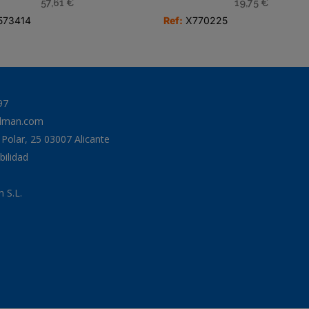
57,61
€
19,75
€
573414
Ref:
X770225
97
odman.com
a Polar, 25 03007 Alicante
bilidad
 S.L.