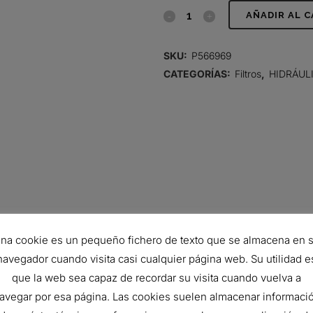
FILTRO
AÑADIR AL 
HIDRÁULICO,
SKU:
P566969
CARTUCHO
CATEGORÍAS:
Filtros
,
HIDRÁUL
DT
quantity
na cookie es un pequeño fichero de texto que se almacena en 
navegador cuando visita casi cualquier página web. Su utilidad e
72.6 mm
que la web sea capaz de recordar su visita cuando vuelva a
34.1 mm
avegar por esa página. Las cookies suelen almacenar informaci