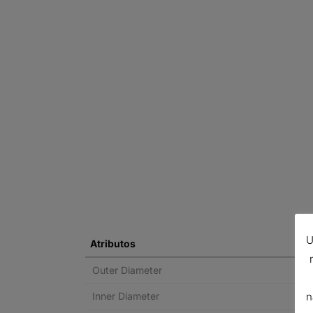
U
Atributos
Outer Diameter
Inner Diameter
n