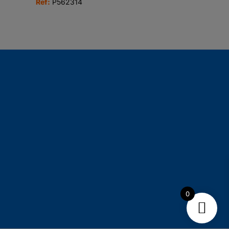
Ref:
P562314
0