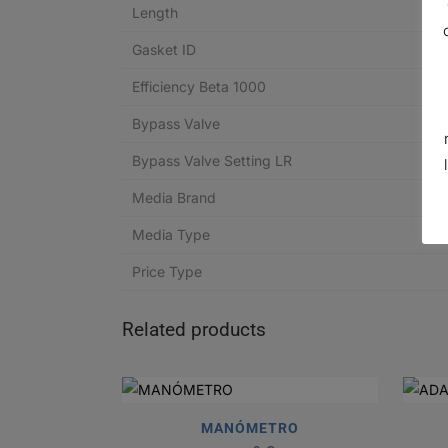
Length
Gasket ID
Efficiency Beta 1000
Bypass Valve
Bypass Valve Setting LR
Media Brand
Media Type
Price Type
Related products
MANÓMETRO