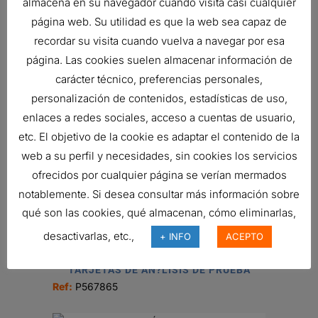
almacena en su navegador cuando visita casi cualquier
página web. Su utilidad es que la web sea capaz de
recordar su visita cuando vuelva a navegar por esa
VÁLVULA DE RETENCIÓN
página. Las cookies suelen almacenar información de
12,43
€
carácter técnico, preferencias personales,
Ref:
P784790
personalización de contenidos, estadísticas de uso,
enlaces a redes sociales, acceso a cuentas de usuario,
etc. El objetivo de la cookie es adaptar el contenido de la
web a su perfil y necesidades, sin cookies los servicios
FILTRO HIDRÁULICO, SPIN-ON
DURAMAX
ofrecidos por cualquier página se verían mermados
34,92
€
notablemente. Si desea consultar más información sobre
Ref:
P164378
qué son las cookies, qué almacenan, cómo eliminarlas,
desactivarlas, etc.,
+ INFO
ACEPTO
TARJETAS DE AN?LISIS DE PRUEBA
Ref:
P567865