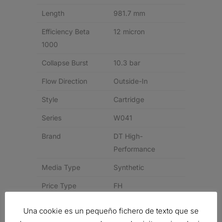
Length
981.7 mm
Efficiency Beta
12 micron
1000
Collapse Burst
10.3 bar
Flow Direction
Outside-In
Style
Cartridge
Series
W041
Brand
DT High-
Performance
Media Type
Synthetic
Price Type
FH
Una cookie es un pequeño fichero de texto que se
Related products