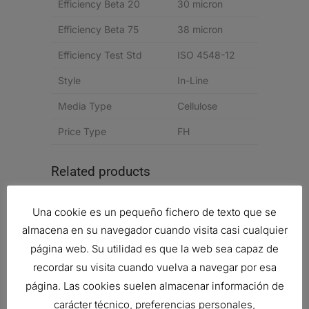
Efficiency Beta 20
30 micron
Efficiency Beta 75
38 micron
Efficiency Test Std
ISO 4548-12
Style
In-Line
Media Type
Cellulose
Price Type
FH
Related products
Una cookie es un pequeño fichero de texto que se
almacena en su navegador cuando visita casi cualquier
TARJETAS DE AN?LISIS DE PRUEBA
página web. Su utilidad es que la web sea capaz de
Ref:
P567865
recordar su visita cuando vuelva a navegar por esa
página. Las cookies suelen almacenar información de
carácter técnico, preferencias personales,