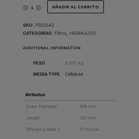
HYDRAULIC
AÑADIR AL CARRITO
FILTER,
SKU:
P502542
IN-
CATEGORÍAS:
Filtros
,
HIDRÁULICO
LINE
ADDITIONAL INFORMATION
quantity
PESO
0,657 kg
Cellulose
MEDIA TYPE
Atributos
Outer Diameter
108 mm
Length
120 mm
Efficiency Beta 2
17 micron