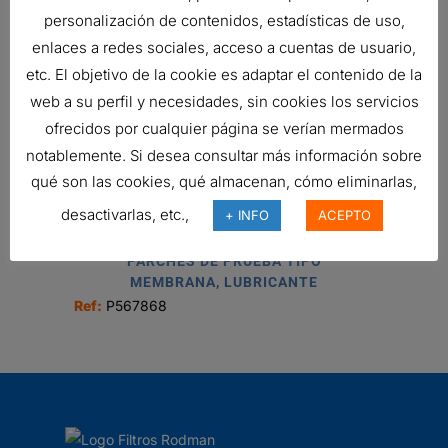
V?LVULA DE RETENCI?N
personalización de contenidos, estadísticas de uso,
Ref:
P562314
enlaces a redes sociales, acceso a cuentas de usuario,
etc. El objetivo de la cookie es adaptar el contenido de la
web a su perfil y necesidades, sin cookies los servicios
RESPIRADERO, CILÍNDRICO AIRE
ofrecidos por cualquier página se verían mermados
10,13
€
notablemente. Si desea consultar más información sobre
Ref:
P526413
qué son las cookies, qué almacenan, cómo eliminarlas,
desactivarlas, etc.,
+ INFO
ACEPTO
PARCHES DE PRUEBA TIPO
MEMBRANA, LUBRICANTE
Ref:
P567868