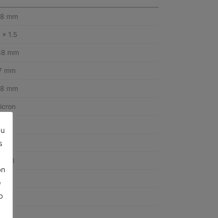
98 mm
x 1.5
.38 mm
37 mm
48 mm
icron
su
bar
s
dard
ón
-On
e
o
ulose