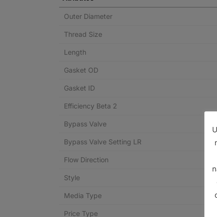
Outer Diameter
Thread Size
Length
Gasket OD
Gasket ID
Efficiency Beta 2
Bypass Valve
U
Bypass Valve Setting LR
Flow Direction
n
Style
Media Type
Price Type