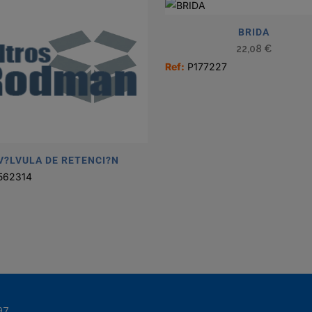
BRIDA
22,08
€
Ref:
P177227
V?LVULA DE RETENCI?N
562314
97