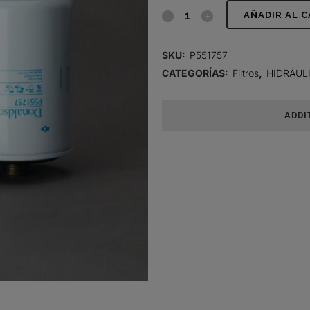
FILTRO
AÑADIR AL 
HIDRÁULICO,
SKU:
P551757
SPIN-
CATEGORÍAS:
Filtros
,
HIDRÁUL
ON
ADDI
quantity