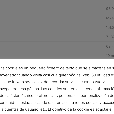
93.
M24 
151
71.
62.
19 m
Yes
na cookie es un pequeño fichero de texto que se almacena en 
2.1 
navegador cuando visita casi cualquier página web. Su utilidad e
que la web sea capaz de recordar su visita cuando vuelva a
Stan
avegar por esa página. Las cookies suelen almacenar informaci
Spin
de carácter técnico, preferencias personales, personalización d
contenidos, estadísticas de uso, enlaces a redes sociales, acces
Cell
a cuentas de usuario, etc. El objetivo de la cookie es adaptar el
F