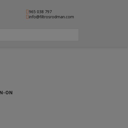
965 038 797
info@filtrosrodman.com
IN-ON