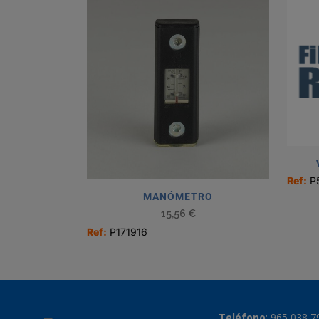
Ref:
P
MANÓMETRO
15,56
€
Ref:
P171916
Teléfono
:
965 038 7