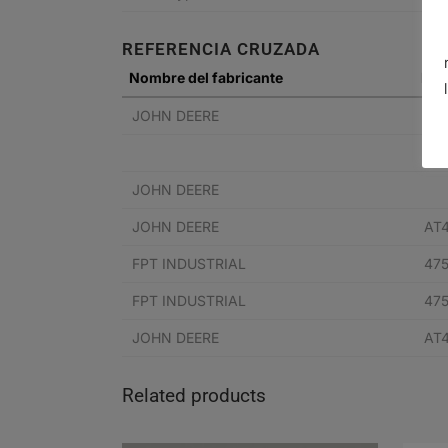
REFERENCIA CRUZADA
Nombre del fabricante
N° d
JOHN DEERE
AT
AT
JOHN DEERE
JOHN DEERE
AT
FPT INDUSTRIAL
475
FPT INDUSTRIAL
475
JOHN DEERE
AT
Related products