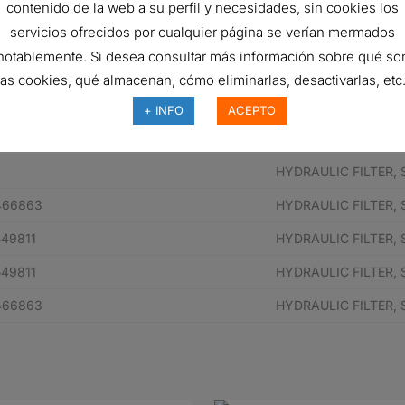
contenido de la web a su perfil y necesidades, sin cookies los
servicios ofrecidos por cualquier página se verían mermados
notablemente. Si desea consultar más información sobre qué so
e pieza del fabricante
Descripción
las cookies, qué almacenan, cómo eliminarlas, desactivarlas, etc.
179323
HYDRAULIC FILTER,
+ INFO
ACEPTO
179323
HYDRAULIC FILTER,
HYDRAULIC FILTER,
466863
HYDRAULIC FILTER,
49811
HYDRAULIC FILTER,
49811
HYDRAULIC FILTER,
466863
HYDRAULIC FILTER,