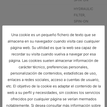
HYDRAULIC
FILTER,
SPIN-ON
IVECO
89811117
HYDRAULIC
Una cookie es un pequeño fichero de texto que se
FILTER,
almacena en su navegador cuando visita casi cualquier
SPIN-ON
página web. Su utilidad es que la web sea capaz de
VM MOTORI
HYDRAULIC
recordar su visita cuando vuelva a navegar por esa
FILTER,
página. Las cookies suelen almacenar información de
SPIN-ON
carácter técnico, preferencias personales,
KUBOTA
44524001
HYDRAULIC
personalización de contenidos, estadísticas de uso,
FILTER,
enlaces a redes sociales, acceso a cuentas de usuario,
SPIN-ON
etc. El objetivo de la cookie es adaptar el contenido de la
web a su perfil y necesidades, sin cookies los servicios
PERKINS
44524001
HYDRAULIC
ofrecidos por cualquier página se verían mermados
FILTER,
notablemente. Si desea consultar más información sobre
SPIN-ON