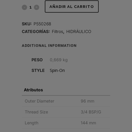
FILTRO
AÑADIR AL CARRITO
HIDRÁULICO,
SKU:
P550268
SPIN-
CATEGORÍAS:
Filtros
,
HIDRÁULICO
ON
ADDITIONAL INFORMATION
quantity
PESO
0,669 kg
Spin-On
STYLE
Atributos
Outer Diameter
96 mm
Thread Size
3/4 BSP/G
Length
144 mm