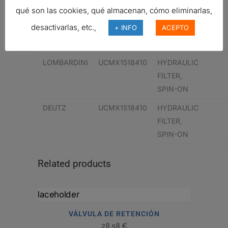
qué son las cookies, qué almacenan, cómo eliminarlas,
VM MOTORI
P550268
HYDRAULIC
desactivarlas, etc.,
+ INFO
ACEPTO
FILTER,
SPIN-ON
LOMBARDINI
UCMX1518410
HYDRAULIC
FILTER,
SPIN-ON
DEUTZ
UCMX1518410
HYDRAULIC
FILTER,
SPIN-ON
Related products
VÁLVULA DE RETENCIÓN
28,58
€