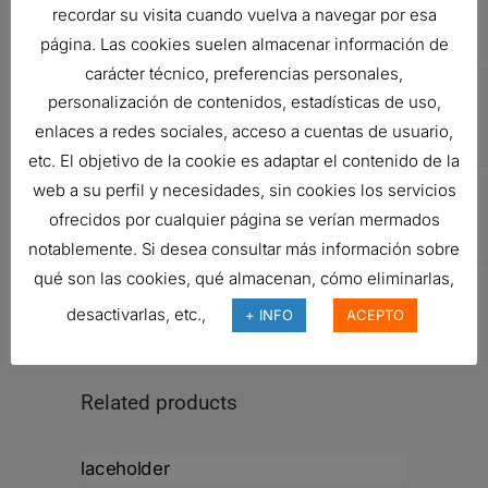
recordar su visita cuando vuelva a navegar por esa
FILTER,
página. Las cookies suelen almacenar información de
SPIN-ON
carácter técnico, preferencias personales,
VMC
HF550591
HYDRAULIC
personalización de contenidos, estadísticas de uso,
FILTER,
enlaces a redes sociales, acceso a cuentas de usuario,
SPIN-ON
etc. El objetivo de la cookie es adaptar el contenido de la
VOITH
90610310
HYDRAULIC
web a su perfil y necesidades, sin cookies los servicios
FILTER,
ofrecidos por cualquier página se verían mermados
SPIN-ON
notablemente. Si desea consultar más información sobre
qué son las cookies, qué almacenan, cómo eliminarlas,
VOITH
90610311
HYDRAULIC
FILTER,
desactivarlas, etc.,
+ INFO
ACEPTO
SPIN-ON
Related products