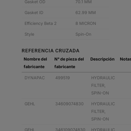
Gasket OD
70.1 MM
Gasket ID
62.99 MM
Efficiency Beta 2
8 MICRON
Style
Spin-On
REFERENCIA CRUZADA
Nombre del
N° de pieza del
Descripción
Nota
fabricante
fabricante
DYNAPAC
499519
HYDRAULIC
FILTER,
SPIN-ON
GEHL
34609074830
HYDRAULIC
FILTER,
SPIN-ON
GEHL
346109074830
HYDRAULIC