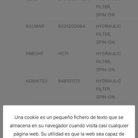
FILTER,
SPIN-ON
KALMAR
9231200064
HYDRAULIC
FILTER,
SPIN-ON
KNECHT
HC15
HYDRAULIC
FILTER,
SPIN-ON
KOMATSU
848101172
HYDRAULIC
FILTER,
SPIN-ON
PUROLATOR
PER187H
HYDRAULIC
FILTER,
Una cookie es un pequeño fichero de texto que se
SPIN-ON
almacena en su navegador cuando visita casi cualquier
página web. Su utilidad es que la web sea capaz de
BIG A
91123
HYDRAULIC