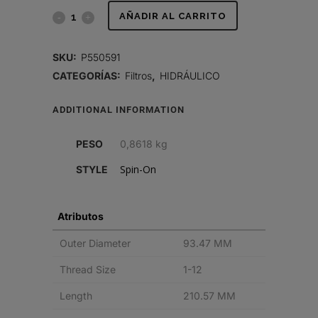
FILTRO
AÑADIR AL CARRITO
HIDRÁULICO,
SKU:
P550591
SPIN-
CATEGORÍAS:
Filtros
,
HIDRÁULICO
ON
ADDITIONAL INFORMATION
quantity
PESO
0,8618 kg
Spin-On
STYLE
Atributos
Outer Diameter
93.47 MM
Thread Size
1-12
Length
210.57 MM